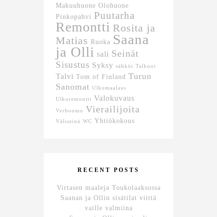
Makuuhuone
Olohuone
Puutarha
Pinkopahvi
Remontti
Rosita ja
Saana
Matias
Ruoka
ja Olli
Seinät
sali
Sisustus
Syksy
sähköt
Talkoot
Turun
Talvi
Tom of Finland
Sanomat
Ulkomaalaus
Valokuvaus
Ulkoremontti
Vierailijoita
Verhoomo
Yhtiökokous
Väliseinä
WC
RECENT POSTS
Virtasen maaleja Toukolaaksossa
Saanan ja Ollin sisätilat viittä
vaille valmiina