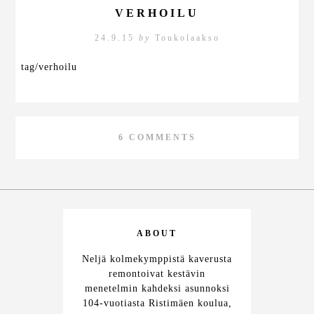
VERHOILU
24.9.15
by
Toukolaakso
tag/verhoilu
6 COMMENTS
ABOUT
Neljä kolmekymppistä kaverusta
remontoivat kestävin
menetelmin kahdeksi asunnoksi
104-vuotiasta Ristimäen koulua,