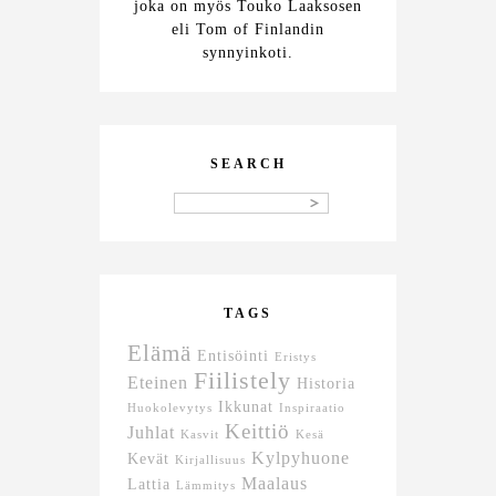
joka on myös Touko Laaksosen
eli Tom of Finlandin
synnyinkoti.
SEARCH
TAGS
Elämä
Entisöinti
Eristys
Fiilistely
Eteinen
Historia
Ikkunat
Huokolevytys
Inspiraatio
Keittiö
Juhlat
Kasvit
Kesä
Kylpyhuone
Kevät
Kirjallisuus
Maalaus
Lattia
Lämmitys