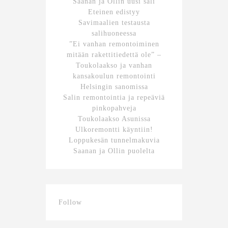
Saanan ja Ollin uusi sali
Eteinen edistyy
Savimaalien testausta
salihuoneessa
”Ei vanhan remontoiminen
mitään rakettitiedettä ole” –
Toukolaakso ja vanhan
kansakoulun remontointi
Helsingin sanomissa
Salin remontointia ja repeäviä
pinkopahveja
Toukolaakso Asunissa
Ulkoremontti käyntiin!
Loppukesän tunnelmakuvia
Saanan ja Ollin puolelta
Follow