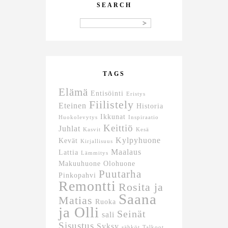
SEARCH
TAGS
Elämä
Entisöinti
Eristys
Fiilistely
Eteinen
Historia
Ikkunat
Huokolevytys
Inspiraatio
Keittiö
Juhlat
Kasvit
Kesä
Kylpyhuone
Kevät
Kirjallisuus
Maalaus
Lattia
Lämmitys
Makuuhuone
Olohuone
Puutarha
Pinkopahvi
Remontti
Rosita ja
Saana
Matias
Ruoka
ja Olli
Seinät
sali
Sisustus
Syksy
sähköt
Talkoot