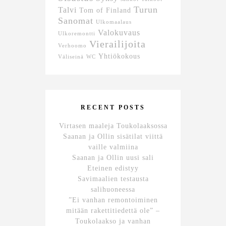
Turun
Talvi
Tom of Finland
Sanomat
Ulkomaalaus
Valokuvaus
Ulkoremontti
Vierailijoita
Verhoomo
Yhtiökokous
Väliseinä
WC
RECENT POSTS
Virtasen maaleja Toukolaaksossa
Saanan ja Ollin sisätilat viittä
vaille valmiina
Saanan ja Ollin uusi sali
Eteinen edistyy
Savimaalien testausta
salihuoneessa
”Ei vanhan remontoiminen
mitään rakettitiedettä ole” –
Toukolaakso ja vanhan