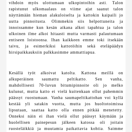
vihdoin myös ulottumaan ulkopintoihin asti. Talon
rapistunut ulkomaalaus on viime ajat saanut talon
näyttämään hieman alakuloiselta ja kattokin kaipaili jo
uutta pinnoitusta. Olimmekin siis helpottuneita ja
innoissamme kun kesän aikana alkoi tapahtua ja talon
ulkoinen ilme alkoi hitaasti mutta varmasti palautumaan
entiseen loistoonsa. Ihan kaikkeen emme toki itsekään
taivu, ja esimerkiksi kattotöihin sekä eteläpäädyn
hirsipaikkauksiin palkkasimme ammattiapua.
Kesällä työt alkoivat katolta. Kattona meillä on
alkuperäinen saumattu peltikatto. Sen vanha,
mahdollisesti 70-luvun bitumipinnoite oli jo melko
kulunut, mutta katto ei vielä kuitenkaan ollut pahemmin
päässyt ruostumaan. Vanha saumapeltikattohan voi kyllä
kestää yli satakin vuotta, mutta jos huoltotoimissa
lipsutaan, saattaa katto olla ennen pitkää menetetty.
Onneksi näin ei ihan vielä ollut päässyt käymään ja
huolellisen painepesun jälkeen katossa oli joitain
ruosteläikkiä ja muutamia paikattavia kohtia. Saimme