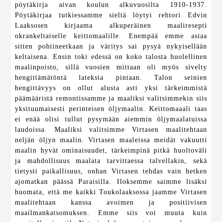
pöytäkirja aivan koulun alkuvuosilta 1910-1937.
Pöytäkirjaa tutkiessamme sieltä löytyi rehtori Edvin
Laaksosen kirjaama alkuperäinen maaliresepti
okrankeltaiselle keittomaalille. Enempää emme asiaa
sitten pohtineetkaan ja väritys sai pysyä nykyisellään
keltaisena. Ensin toki edessä on koko talosta huolellinen
maalinpoisto, sillä vuosien mittaan oli myös sivelty
hengittämätöntä lateksia pintaan. Talon seinien
hengittävyys on ollut alusta asti yksi tärkeimmistä
päämääristä remontissamme ja maaliksi valitsimmekin siis
yksituumaisesti perinteisen öljymaalin. Keittomaaali taas
ei enää olisi tullut pysymään aiemmin öljymaalatuissa
laudoissa. Maaliksi valitsimme Virtasen maalitehtaan
neljän öljyn maalin. Virtasen maaleissa meidät vakuutti
maalin hyvät ominaisuudet, tärkeimpinä pitkä huoltoväli
ja mahdollisuus maalata tarvittaessa talvellakin, sekä
tietysti paikallisuus, onhan Virtasen tehdas vain hetken
ajomatkan päässä Paraisilla. Iloksemme saimme lisäksi
huomata, että me kaikki Toukolaaksossa jaamme Virtasen
maalitehtaan kanssa avoimen ja positiivisen
maailmankatsomuksen. Emme siis voi muuta kuin