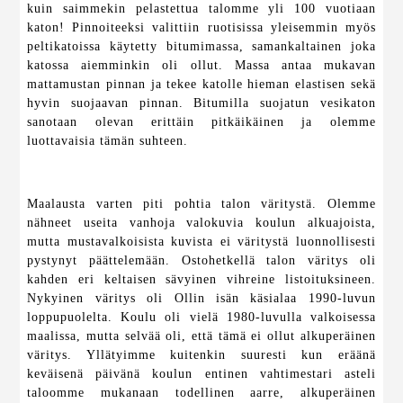
kuin saimmekin pelastettua talomme yli 100 vuotiaan
katon! Pinnoiteeksi valittiin ruotisissa yleisemmin myös
peltikatoissa käytetty bitumimassa, samankaltainen joka
katossa aiemminkin oli ollut. Massa antaa mukavan
mattamustan pinnan ja tekee katolle hieman elastisen sekä
hyvin suojaavan pinnan. Bitumilla suojatun vesikaton
sanotaan olevan erittäin pitkäikäinen ja olemme
luottavaisia tämän suhteen.
Maalausta varten piti pohtia talon väritystä. Olemme
nähneet useita vanhoja valokuvia koulun alkuajoista,
mutta mustavalkoisista kuvista ei väritystä luonnollisesti
pystynyt päättelemään. Ostohetkellä talon väritys oli
kahden eri keltaisen sävyinen vihreine listoituksineen.
Nykyinen väritys oli Ollin isän käsialaa 1990-luvun
loppupuolelta. Koulu oli vielä 1980-luvulla valkoisessa
maalissa, mutta selvää oli, että tämä ei ollut alkuperäinen
väritys. Yllätyimme kuitenkin suuresti kun eräänä
keväisenä päivänä koulun entinen vahtimestari asteli
taloomme mukanaan todellinen aarre, alkuperäinen