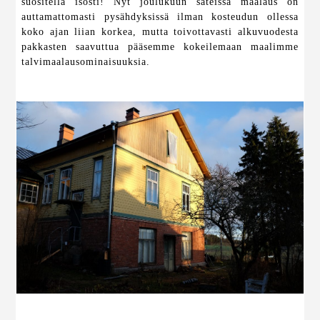
suositella isosti! Nyt joulukuun sateissa maalaus on
auttamattomasti pysähdyksissä ilman kosteudun ollessa
koko ajan liian korkea, mutta toivottavasti alkuvuodesta
pakkasten saavuttua pääsemme kokeilemaan maalimme
talvimaalausominaisuuksia.