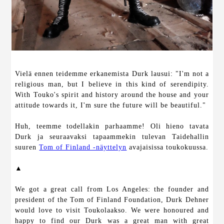
Vielä ennen teidemme erkanemista Durk lausui: "I'm not a
religious man, but I believe in this kind of serendipity.
With Touko's spirit and history around the house and your
attitude towards it, I'm sure the future will be beautiful."
Huh, teemme todellakin parhaamme! Oli hieno tavata
Durk ja seuraavaksi tapaammekin tulevan Taidehallin
suuren
Tom of Finland -näyttelyn
avajaisissa toukokuussa.
▲
We got a great call from Los Angeles: the founder and
president of the Tom of Finland Foundation, Durk Dehner
would love to visit Toukolaakso. We were honoured and
happy to find our Durk was a great man with great