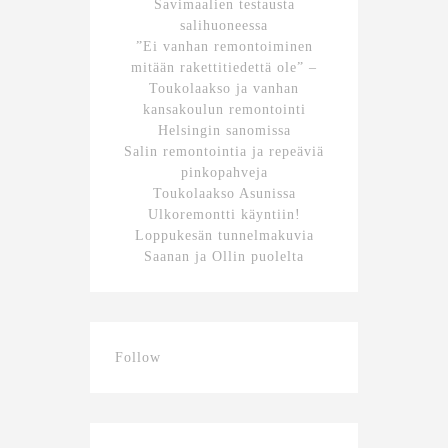
Savimaalien testausta
salihuoneessa
”Ei vanhan remontoiminen
mitään rakettitiedettä ole” –
Toukolaakso ja vanhan
kansakoulun remontointi
Helsingin sanomissa
Salin remontointia ja repeäviä
pinkopahveja
Toukolaakso Asunissa
Ulkoremontti käyntiin!
Loppukesän tunnelmakuvia
Saanan ja Ollin puolelta
Follow