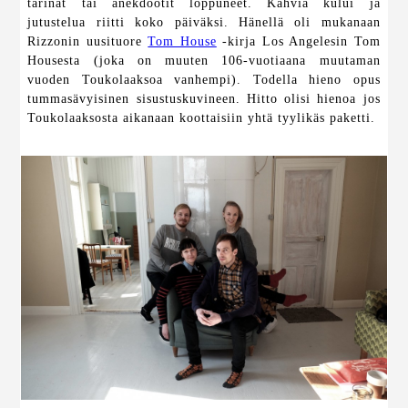
tarinat tai anekdootit loppuneet. Kahvia kului ja
jutustelua riitti koko päiväksi. Hänellä oli mukanaan
Rizzonin uusituore
Tom House
-kirja Los Angelesin Tom
Housesta (joka on muuten 106-vuotiaana muutaman
vuoden Toukolaaksoa vanhempi). Todella hieno opus
tummasävyisinen sisustuskuvineen. Hitto olisi hienoa jos
Toukolaaksosta aikanaan koottaisiin yhtä tyylikäs paketti.