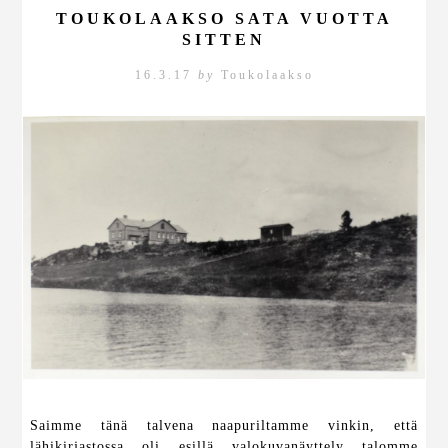
TOUKOLAAKSO SATA VUOTTA
SITTEN
16.3.17
by
Toukolaakso
Saimme tänä talvena naapuriltamme vinkin, että
lähikirjastossa oli esillä valokuvanäyttely talomme