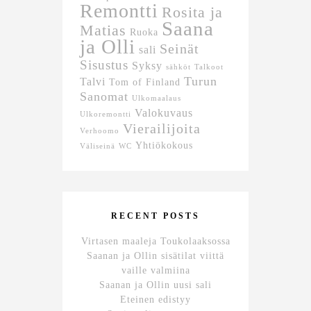
Remontti
Rosita ja
Saana
Matias
Ruoka
ja Olli
Seinät
sali
Sisustus
Syksy
sähköt
Talkoot
Turun
Talvi
Tom of Finland
Sanomat
Ulkomaalaus
Valokuvaus
Ulkoremontti
Vierailijoita
Verhoomo
Yhtiökokous
Väliseinä
WC
RECENT POSTS
Virtasen maaleja Toukolaaksossa
Saanan ja Ollin sisätilat viittä
vaille valmiina
Saanan ja Ollin uusi sali
Eteinen edistyy