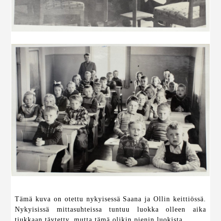
Tämä kuva on otettu nykyisessä Saana ja Ollin keittiössä.
Nykyisissä mittasuhteissa tuntuu luokka olleen aika
tiukkaan täytetty, mutta tämä olikin pienin luokista.