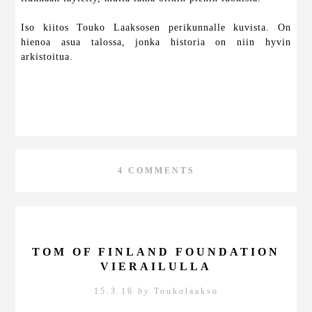
Iso kiitos Touko Laaksosen perikunnalle kuvista. On
hienoa asua talossa, jonka historia on niin hyvin
arkistoitua.
4 COMMENTS
TOM OF FINLAND FOUNDATION
VIERAILULLA
15.3.16
by
Toukolaakso