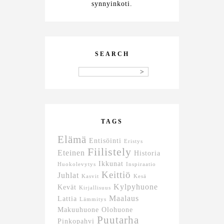
synnyinkoti.
SEARCH
TAGS
Elämä
Entisöinti
Eristys
Fiilistely
Eteinen
Historia
Ikkunat
Huokolevytys
Inspiraatio
Keittiö
Juhlat
Kasvit
Kesä
Kylpyhuone
Kevät
Kirjallisuus
Maalaus
Lattia
Lämmitys
Makuuhuone
Olohuone
Puutarha
Pinkopahvi