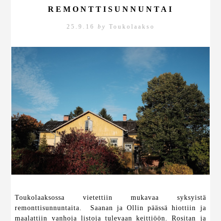
REMONTTISUNNUNTAI
25.9.16
by
Toukolaakso
Toukolaaksossa vietettiin mukavaa syksyistä
remonttisunnuntaita. Saanan ja Ollin päässä hiottiin ja
maalattiin vanhoja listoja tulevaan keittiöön. Rositan ja