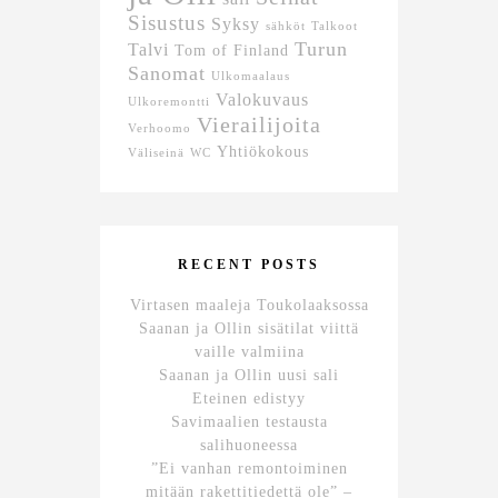
Sisustus
Syksy
sähköt
Talkoot
Turun
Talvi
Tom of Finland
Sanomat
Ulkomaalaus
Valokuvaus
Ulkoremontti
Vierailijoita
Verhoomo
Yhtiökokous
Väliseinä
WC
RECENT POSTS
Virtasen maaleja Toukolaaksossa
Saanan ja Ollin sisätilat viittä
vaille valmiina
Saanan ja Ollin uusi sali
Eteinen edistyy
Savimaalien testausta
salihuoneessa
”Ei vanhan remontoiminen
mitään rakettitiedettä ole” –