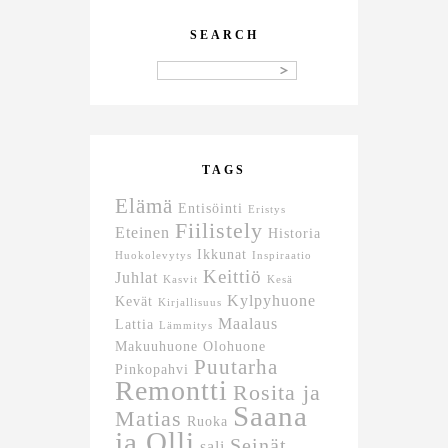
SEARCH
TAGS
Elämä
Entisöinti
Eristys
Fiilistely
Eteinen
Historia
Ikkunat
Huokolevytys
Inspiraatio
Keittiö
Juhlat
Kasvit
Kesä
Kylpyhuone
Kevät
Kirjallisuus
Maalaus
Lattia
Lämmitys
Makuuhuone
Olohuone
Puutarha
Pinkopahvi
Remontti
Rosita ja
Saana
Matias
Ruoka
ja Olli
Seinät
sali