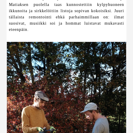
Matiaksen puolella taas kunnostettiin kylpyhuoneen
ikkunoita ja sirkkelöitiin listoja sopivan kokoisiksi. Juuri
tällaista remontointi ehkä parhaimmillaan on: ilmat
suosivat, musiikki soi ja hommat luistavat mukavasti
eteenpäin.