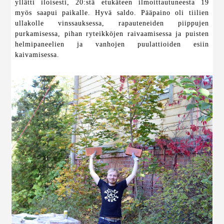
yllätti iloisesti, 20:stä etukäteen ilmoittautuneesta 19
myös saapui paikalle. Hyvä saldo. Pääpaino oli tiilien
ullakolle vinssauksessa, rapauteneiden piippujen
purkamisessa, pihan ryteikköjen raivaamisessa ja puisten
helmipaneelien ja vanhojen puulattioiden esiin
kaivamisessa.