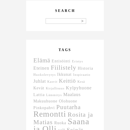
SEARCH
TAGS
Elämä
Entisöinti
Eristys
Fiilistely
Eteinen
Historia
Ikkunat
Huokolevytys
Inspiraatio
Keittiö
Juhlat
Kasvit
Kesä
Kylpyhuone
Kevät
Kirjallisuus
Maalaus
Lattia
Lämmitys
Makuuhuone
Olohuone
Puutarha
Pinkopahvi
Remontti
Rosita ja
Saana
Matias
Ruoka
ja Olli
Seinät