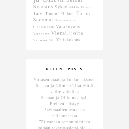
sali
Sisustus
Syksy
sähköt
Talkoot
Turun
Talvi
Tom of Finland
Sanomat
Ulkomaalaus
Valokuvaus
Ulkoremontti
Vierailijoita
Verhoomo
Yhtiökokous
Väliseinä
WC
RECENT POSTS
Virtasen maaleja Toukolaaksossa
Saanan ja Ollin sisätilat viittä
vaille valmiina
Saanan ja Ollin uusi sali
Eteinen edistyy
Savimaalien testausta
salihuoneessa
”Ei vanhan remontoiminen
mitään rakettitiedettä ole” –