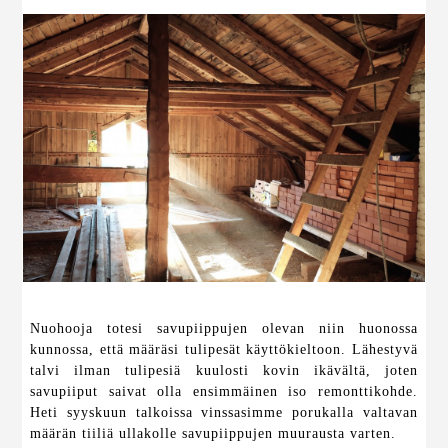
Nuohooja totesi savupiippujen olevan niin huonossa
kunnossa, että määräsi tulipesät käyttökieltoon. Lähestyvä
talvi ilman tulipesiä kuulosti kovin ikävältä, joten
savupiiput saivat olla ensimmäinen iso remonttikohde.
Heti syyskuun talkoissa vinssasimme porukalla valtavan
määrän tiiliä ullakolle savupiippujen muurausta varten.