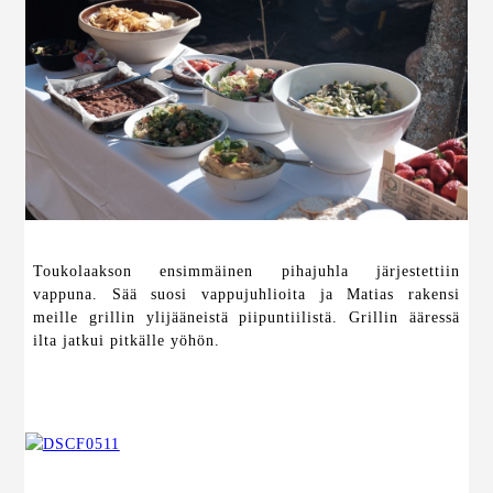
Toukolaakson ensimmäinen pihajuhla järjestettiin
vappuna. Sää suosi vappujuhlioita ja Matias rakensi
meille grillin ylijääneistä piipuntiilistä. Grillin ääressä
ilta jatkui pitkälle yöhön.