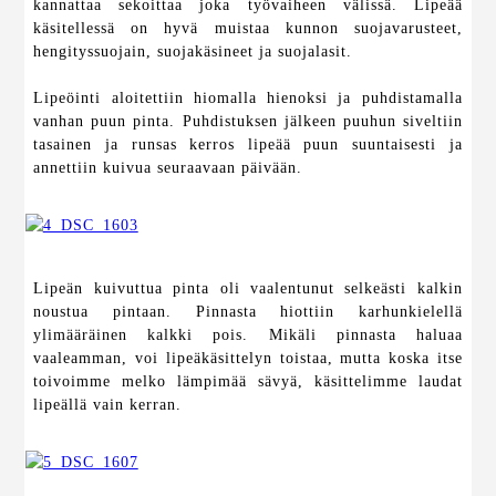
kannattaa sekoittaa joka työvaiheen välissä. Lipeää
käsitellessä on hyvä muistaa kunnon suojavarusteet,
hengityssuojain, suojakäsineet ja suojalasit.
Lipeöinti aloitettiin hiomalla hienoksi ja puhdistamalla
vanhan puun pinta. Puhdistuksen jälkeen puuhun siveltiin
tasainen ja runsas kerros lipeää puun suuntaisesti ja
annettiin kuivua seuraavaan päivään.
Lipeän kuivuttua pinta oli vaalentunut selkeästi kalkin
noustua pintaan. Pinnasta hiottiin karhunkielellä
ylimääräinen kalkki pois. Mikäli pinnasta haluaa
vaaleamman, voi lipeäkäsittelyn toistaa, mutta koska itse
toivoimme melko lämpimää sävyä, käsittelimme laudat
lipeällä vain kerran.