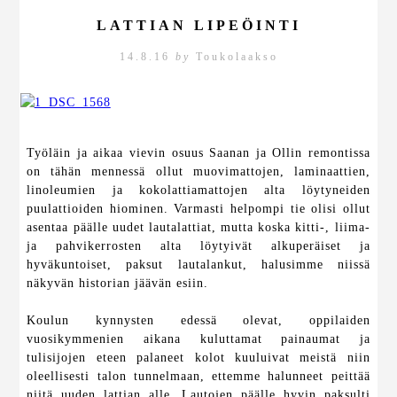
LATTIAN LIPEÖINTI
14.8.16
by
Toukolaakso
Työläin ja aikaa vievin osuus Saanan ja Ollin remontissa
on tähän mennessä ollut muovimattojen, laminaattien,
linoleumien ja kokolattiamattojen alta löytyneiden
puulattioiden hiominen. Varmasti helpompi tie olisi ollut
asentaa päälle uudet lautalattiat, mutta koska kitti-, liima-
ja pahvikerrosten alta löytyivät alkuperäiset ja
hyväkuntoiset, paksut lautalankut, halusimme niissä
näkyvän historian jäävän esiin.
Koulun kynnysten edessä olevat, oppilaiden
vuosikymmenien aikana kuluttamat painaumat ja
tulisijojen eteen palaneet kolot kuuluivat meistä niin
oleellisesti talon tunnelmaan, ettemme halunneet peittää
niitä uuden lattian alle. Lautojen päälle hyvin paksulti