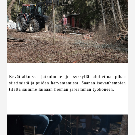
Kevättalkoissa jatkoimme jo syksyllä aloitettua pihan
siistimistä ja puiden harventamista. Saanan isovanhempien
tilalta saimme lainaan hieman järeämmän työkoneen.