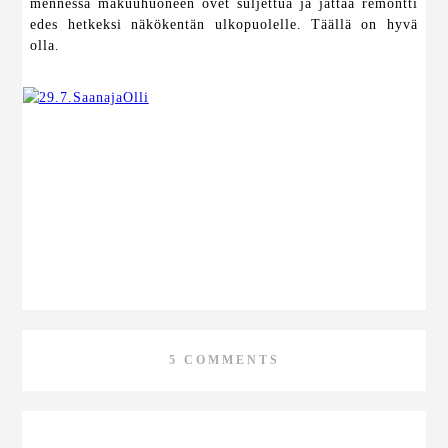
mennessä makuuhuoneen ovet suljettua ja jättää remontti
edes hetkeksi näkökentän ulkopuolelle. Täällä on hyvä
olla.
5 COMMENTS