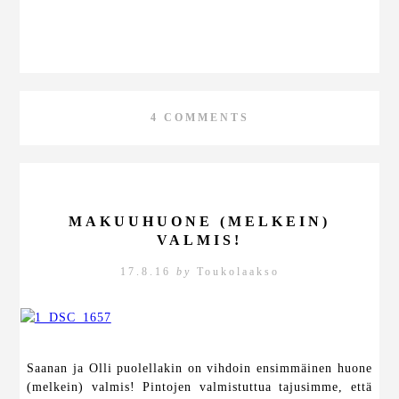
4 COMMENTS
MAKUUHUONE (MELKEIN)
VALMIS!
17.8.16
by
Toukolaakso
Saanan ja Olli puolellakin on vihdoin ensimmäinen huone
(melkein) valmis! Pintojen valmistuttua tajusimme, että