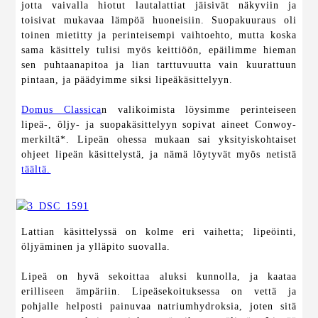
jotta vaivalla hiotut lautalattiat jäisivät näkyviin ja
toisivat mukavaa lämpöä huoneisiin. Suopakuuraus oli
toinen mietitty ja perinteisempi vaihtoehto, mutta koska
sama käsittely tulisi myös keittiöön, epäilimme hieman
sen puhtaanapitoa ja lian tarttuvuutta vain kuurattuun
pintaan, ja päädyimme siksi lipeäkäsittelyyn.
Domus Classica
n valikoimista löysimme perinteiseen
lipeä-, öljy- ja suopakäsittelyyn sopivat aineet Conwoy-
merkiltä*. Lipeän ohessa mukaan sai yksityiskohtaiset
ohjeet lipeän käsittelystä, ja nämä löytyvät myös netistä
täältä.
Lattian käsittelyssä on kolme eri vaihetta; lipeöinti,
öljyäminen ja ylläpito suovalla.
Lipeä on hyvä sekoittaa aluksi kunnolla, ja kaataa
erilliseen ämpäriin. Lipeäsekoituksessa on vettä ja
pohjalle helposti painuvaa natriumhydroksia, joten sitä