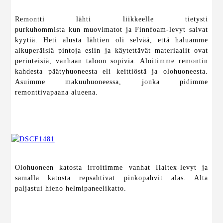
Remontti lähti liikkeelle tietysti
purkuhommista kun muovimatot ja Finnfoam-levyt saivat
kyytiä. Heti alusta lähtien oli selvää, että haluamme
alkuperäisiä pintoja esiin ja käytettävät materiaalit ovat
perinteisiä, vanhaan taloon sopivia. Aloitimme remontin
kahdesta päätyhuoneesta eli keittiöstä ja olohuoneesta.
Asuimme makuuhuoneessa, jonka pidimme
remonttivapaana alueena.
Olohuoneen katosta irroitimme vanhat Haltex-levyt ja
samalla katosta repsahtivat pinkopahvit alas. Alta
paljastui hieno helmipaneelikatto.