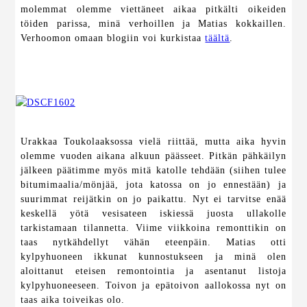
molemmat olemme viettäneet aikaa pitkälti oikeiden
töiden parissa, minä verhoillen ja Matias kokkaillen.
Verhoomon omaan blogiin voi kurkistaa
täältä
.
Urakkaa Toukolaaksossa vielä riittää, mutta aika hyvin
olemme vuoden aikana alkuun päässeet. Pitkän pähkäilyn
jälkeen päätimme myös mitä katolle tehdään (siihen tulee
bitumimaalia/mönjää, jota katossa on jo ennestään) ja
suurimmat reijätkin on jo paikattu. Nyt ei tarvitse enää
keskellä yötä vesisateen iskiessä juosta ullakolle
tarkistamaan tilannetta. Viime viikkoina remonttikin on
taas nytkähdellyt vähän eteenpäin. Matias otti
kylpyhuoneen ikkunat kunnostukseen ja minä olen
aloittanut eteisen remontointia ja asentanut listoja
kylpyhuoneeseen. Toivon ja epätoivon aallokossa nyt on
taas aika toiveikas olo.