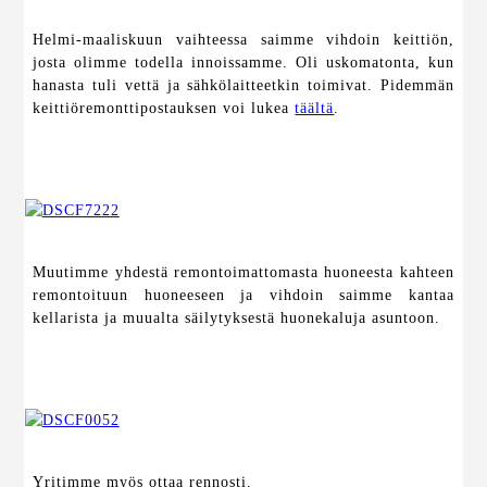
Helmi-maaliskuun vaihteessa saimme vihdoin keittiön,
josta olimme todella innoissamme. Oli uskomatonta, kun
hanasta tuli vettä ja sähkölaitteetkin toimivat. Pidemmän
keittiöremonttipostauksen voi lukea
täältä
.
Muutimme yhdestä remontoimattomasta huoneesta kahteen
remontoituun huoneeseen ja vihdoin saimme kantaa
kellarista ja muualta säilytyksestä huonekaluja asuntoon.
Yritimme myös ottaa rennosti.