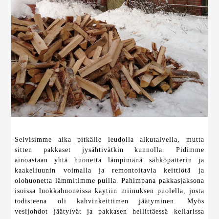
Selvisimme aika pitkälle leudolla alkutalvella, mutta
sitten pakkaset jysähtivätkin kunnolla. Pidimme
ainoastaan yhtä huonetta lämpimänä sähköpatterin ja
kaakeliuunin voimalla ja remontoitavia keittiötä ja
olohuonetta lämmitimme puilla. Pahimpana pakkasjaksona
isoissa luokkahuoneissa käytiin miinuksen puolella, josta
todisteena oli kahvinkeittimen jäätyminen. Myös
vesijohdot jäätyivät ja pakkasen hellittäessä kellarissa