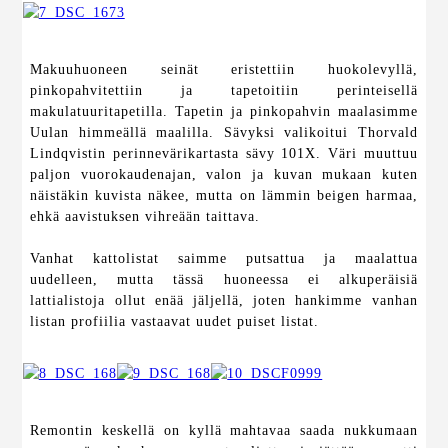
Makuuhuoneen seinät eristettiin huokolevyllä,
pinkopahvitettiin ja tapetoitiin perinteisellä
makulatuuritapetilla. Tapetin ja pinkopahvin maalasimme
Uulan himmeällä maalilla. Sävyksi valikoitui Thorvald
Lindqvistin perinnevärikartasta sävy 101X. Väri muuttuu
paljon vuorokaudenajan, valon ja kuvan mukaan kuten
näistäkin kuvista näkee, mutta on lämmin beigen harmaa,
ehkä aavistuksen vihreään taittava.
Vanhat kattolistat saimme putsattua ja maalattua
uudelleen, mutta tässä huoneessa ei alkuperäisiä
lattialistoja ollut enää jäljellä, joten hankimme vanhan
listan profiilia vastaavat uudet puiset listat.
Remontin keskellä on kyllä mahtavaa saada nukkumaan