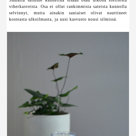
Samalla saimme kannettua sisään osan ulkona eleillestä
viherkasveista. Osa ei ollut rankimmista sateista kunnolla
selvinnyt, mutta ainakin saniaiset olivat nauttineet
kosteasta ulkoilmasta, ja uusi kasvusto nousi silmissä.