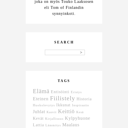
joka on myös Touko Laaksosen
eli Tom of Finlandin
synnyinkoti.
SEARCH
TAGS
Elämä
Entisöinti
Eristys
Fiilistely
Eteinen
Historia
Ikkunat
Huokolevytys
Inspiraatio
Keittiö
Juhlat
Kasvit
Kesä
Kylpyhuone
Kevät
Kirjallisuus
Maalaus
Lattia
Lämmitys