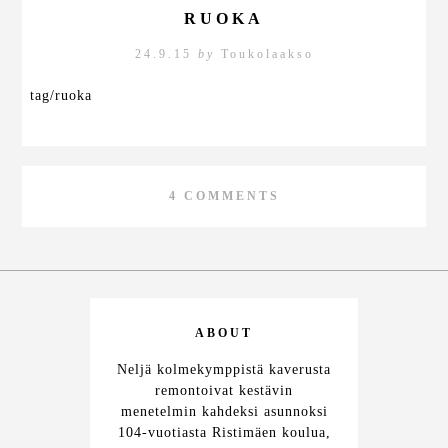
RUOKA
24.9.15
by
Toukolaakso
tag/ruoka
4 COMMENTS
ABOUT
Neljä kolmekymppistä kaverusta
remontoivat kestävin
menetelmin kahdeksi asunnoksi
104-vuotiasta Ristimäen koulua,