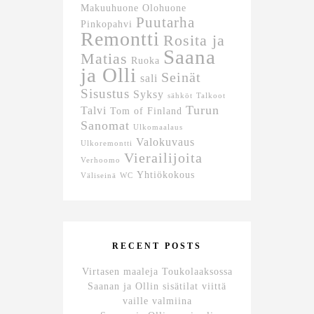
Makuuhuone
Olohuone
Puutarha
Pinkopahvi
Remontti
Rosita ja
Saana
Matias
Ruoka
ja Olli
Seinät
sali
Sisustus
Syksy
sähköt
Talkoot
Turun
Talvi
Tom of Finland
Sanomat
Ulkomaalaus
Valokuvaus
Ulkoremontti
Vierailijoita
Verhoomo
Yhtiökokous
Väliseinä
WC
RECENT POSTS
Virtasen maaleja Toukolaaksossa
Saanan ja Ollin sisätilat viittä
vaille valmiina