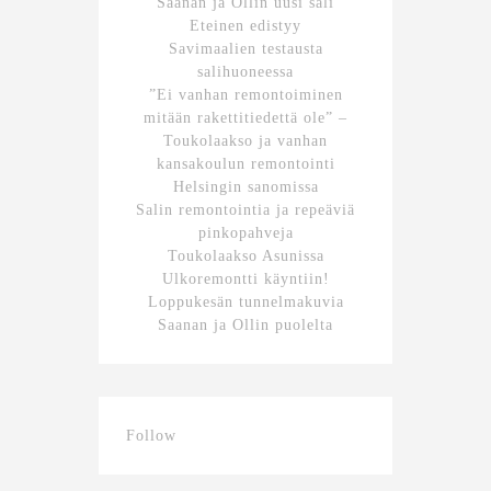
Saanan ja Ollin uusi sali
Eteinen edistyy
Savimaalien testausta
salihuoneessa
”Ei vanhan remontoiminen
mitään rakettitiedettä ole” –
Toukolaakso ja vanhan
kansakoulun remontointi
Helsingin sanomissa
Salin remontointia ja repeäviä
pinkopahveja
Toukolaakso Asunissa
Ulkoremontti käyntiin!
Loppukesän tunnelmakuvia
Saanan ja Ollin puolelta
Follow