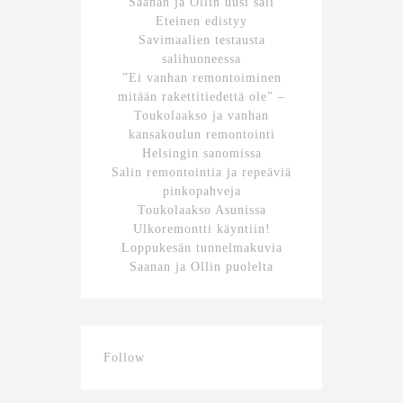
Saanan ja Ollin uusi sali
Eteinen edistyy
Savimaalien testausta
salihuoneessa
”Ei vanhan remontoiminen
mitään rakettitiedettä ole” –
Toukolaakso ja vanhan
kansakoulun remontointi
Helsingin sanomissa
Salin remontointia ja repeäviä
pinkopahveja
Toukolaakso Asunissa
Ulkoremontti käyntiin!
Loppukesän tunnelmakuvia
Saanan ja Ollin puolelta
Follow