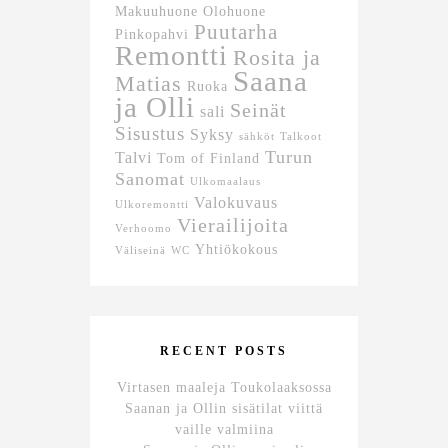
Makuuhuone
Olohuone
Puutarha
Pinkopahvi
Remontti
Rosita ja
Saana
Matias
Ruoka
ja Olli
Seinät
sali
Sisustus
Syksy
sähköt
Talkoot
Turun
Talvi
Tom of Finland
Sanomat
Ulkomaalaus
Valokuvaus
Ulkoremontti
Vierailijoita
Verhoomo
Yhtiökokous
Väliseinä
WC
RECENT POSTS
Virtasen maaleja Toukolaaksossa
Saanan ja Ollin sisätilat viittä
vaille valmiina