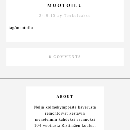
MUOTOILU
24.9.15
by
Toukolaakso
tag/muotoilu
8 COMMENTS
ABOUT
Neljä kolmekymppistä kaverusta
remontoivat kestävin
menetelmin kahdeksi asunnoksi
104-vuotiasta Ristimäen koulua,