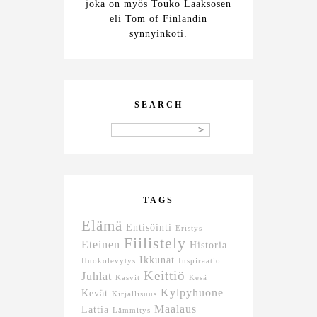
joka on myös Touko Laaksosen
eli Tom of Finlandin
synnyinkoti.
SEARCH
TAGS
Elämä
Entisöinti
Eristys
Fiilistely
Eteinen
Historia
Ikkunat
Huokolevytys
Inspiraatio
Keittiö
Juhlat
Kasvit
Kesä
Kylpyhuone
Kevät
Kirjallisuus
Maalaus
Lattia
Lämmitys