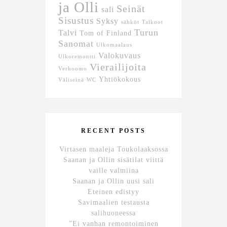
ja Olli
Seinät
sali
Sisustus
Syksy
sähköt
Talkoot
Turun
Talvi
Tom of Finland
Sanomat
Ulkomaalaus
Valokuvaus
Ulkoremontti
Vierailijoita
Verhoomo
Yhtiökokous
Väliseinä
WC
RECENT POSTS
Virtasen maaleja Toukolaaksossa
Saanan ja Ollin sisätilat viittä
vaille valmiina
Saanan ja Ollin uusi sali
Eteinen edistyy
Savimaalien testausta
salihuoneessa
”Ei vanhan remontoiminen