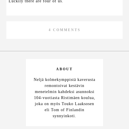
Luckily there are four of us.
4 COMMENTS
ABOUT
Neljä kolmekymppistä kaverusta
remontoivat kestävin
menetelmin kahdeksi asunnoksi
104-vuotiasta Ristimäen koulua,
joka on myös Touko Laaksosen
eli Tom of Finlandin
synnyinkoti.