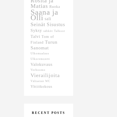
Rosita ja
Matias
Ruoka
Saana ja
Olli
sali
Seinät
Sisustus
Syksy
sähköt
Talkoot
Talvi
Tom of
Turun
Finland
Sanomat
Ulkomaalaus
Ulkoremontti
Valokuvaus
Verhoomo
Vierailijoita
Väliseinä
WC
Yhtiökokous
RECENT POSTS