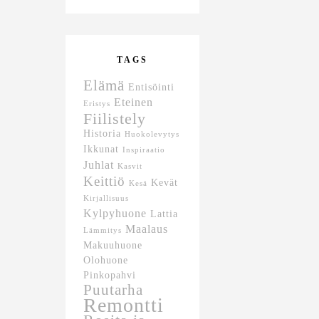
TAGS
Elämä
Entisöinti
Eteinen
Eristys
Fiilistely
Historia
Huokolevytys
Ikkunat
Inspiraatio
Juhlat
Kasvit
Keittiö
Kevät
Kesä
Kirjallisuus
Kylpyhuone
Lattia
Maalaus
Lämmitys
Makuuhuone
Olohuone
Pinkopahvi
Puutarha
Remontti