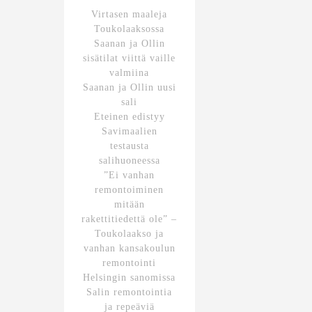
Virtasen maaleja
Toukolaaksossa
Saanan ja Ollin
sisätilat viittä vaille
valmiina
Saanan ja Ollin uusi
sali
Eteinen edistyy
Savimaalien
testausta
salihuoneessa
”Ei vanhan
remontoiminen
mitään
rakettitiedettä ole” –
Toukolaakso ja
vanhan kansakoulun
remontointi
Helsingin sanomissa
Salin remontointia
ja repeäviä