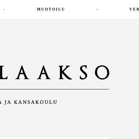
-
MUOTOILU
-
VE