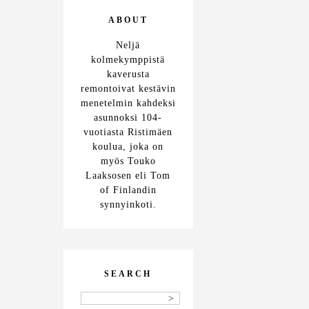
ABOUT
Neljä
kolmekymppistä
kaverusta
remontoivat kestävin
menetelmin kahdeksi
asunnoksi 104-
vuotiasta Ristimäen
koulua, joka on
myös Touko
Laaksosen eli Tom
of Finlandin
synnyinkoti.
SEARCH