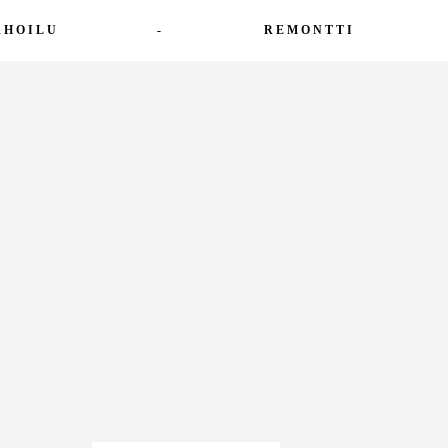
RHOILU
-
REMONTTI