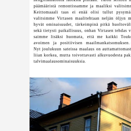
päämääristä remontissamme ja maaliksi valitsimm
Keittomaaali taas ei enää olisi tullut pysymä
valitsimme Virtasen maalitehtaan neljän öljyn m
hyvät ominaisuudet, tärkeimpinä pitkä huoltoväli
sekä tietysti paikallisuus, onhan Virtasen tehdas
saimme lisäksi huomata, että me kaikki Touko
avoimen ja positiivisen maailmankatsomuksen
Nyt joulukuun sateissa maalaus on auttamattomast
liian korkea, mutta toivottavasti alkuvuodesta 
talvimaalausominaisuuksia.