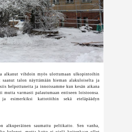
a alkanut vihdoin myös ulottumaan ulkopintoihin
t saanut talon näyttämään hieman alakuloiselta ja
 siis helpottuneita ja innoissamme kun kesän aikana
sti mutta varmasti palautumaan entiseen loistoonsa.
a esimerkiksi kattotöihin sekä eteläpäädyn
on alkuperäinen saumattu peltikatto. Sen vanha,
ko kulunut, mutta katto ei vielä kuitenkaan ollut