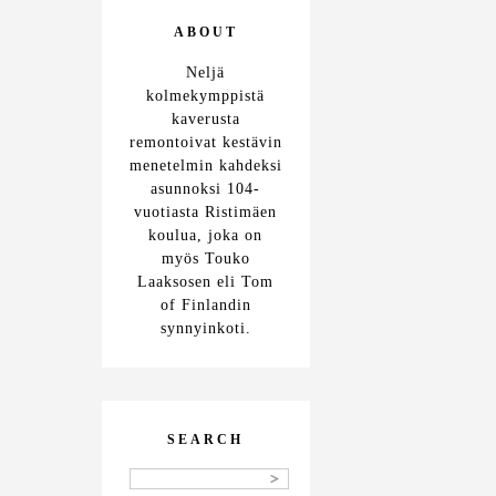
ABOUT
Neljä
kolmekymppistä
kaverusta
remontoivat kestävin
menetelmin kahdeksi
asunnoksi 104-
vuotiasta Ristimäen
koulua, joka on
myös Touko
Laaksosen eli Tom
of Finlandin
synnyinkoti.
SEARCH