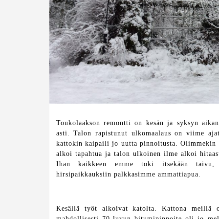
Toukolaakson remontti on kesän ja syksyn aikan
asti. Talon rapistunut ulkomaalaus on viime aja
kattokin kaipaili jo uutta pinnoitusta. Olimmekin
alkoi tapahtua ja talon ulkoinen ilme alkoi hitaa
Ihan kaikkeen emme toki itsekään taivu, j
hirsipaikkauksiin palkkasimme ammattiapua.
Kesällä työt alkoivat katolta. Kattona meillä 
mahdollisesti 70-luvun bitumipinnoite oli jo mel