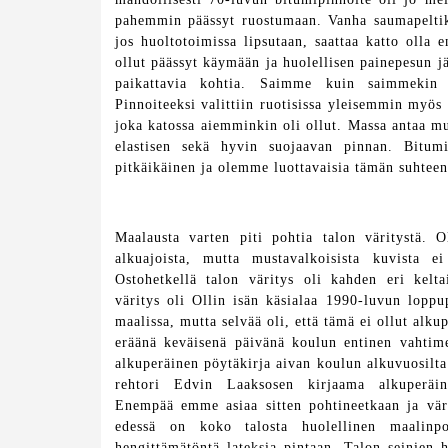
pahemmin päässyt ruostumaan. Vanha saumapeltika
jos huoltotoimissa lipsutaan, saattaa katto olla 
ollut päässyt käymään ja huolellisen painepesun jä
paikattavia kohtia. Saimme kuin saimmekin 
Pinnoiteeksi valittiin ruotisissa yleisemmin myös
joka katossa aiemminkin oli ollut. Massa antaa m
elastisen sekä hyvin suojaavan pinnan. Bitumi
pitkäikäinen ja olemme luottavaisia tämän suhteen
Maalausta varten piti pohtia talon väritystä.
alkuajoista, mutta mustavalkoisista kuvista ei
Ostohetkellä talon väritys oli kahden eri kelta
väritys oli Ollin isän käsialaa 1990-luvun loppu
maalissa, mutta selvää oli, että tämä ei ollut alk
eräänä keväisenä päivänä koulun entinen vahtime
alkuperäinen pöytäkirja aivan koulun alkuvuosilta
rehtori Edvin Laaksosen kirjaama alkuperäinen
Enempää emme asiaa sitten pohtineetkaan ja väri
edessä on koko talosta huolellinen maalinpo
hengittämätöntä lateksia pintaan. Talon seinien h