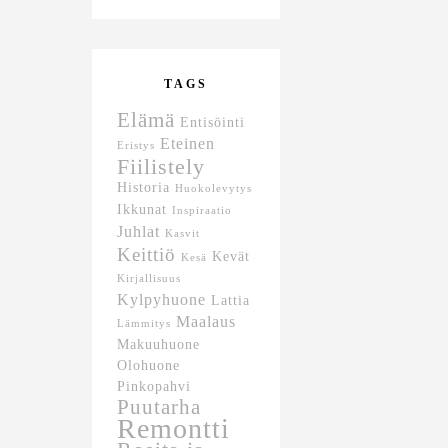
TAGS
Elämä
Entisöinti
Eteinen
Eristys
Fiilistely
Historia
Huokolevytys
Ikkunat
Inspiraatio
Juhlat
Kasvit
Keittiö
Kevät
Kesä
Kirjallisuus
Kylpyhuone
Lattia
Maalaus
Lämmitys
Makuuhuone
Olohuone
Pinkopahvi
Puutarha
Remontti