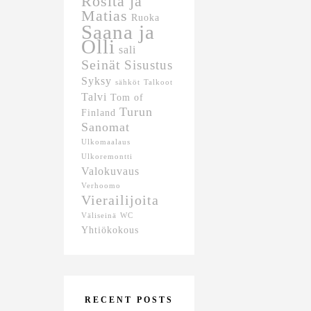
Rosita ja
Matias
Ruoka
Saana ja
Olli
sali
Seinät
Sisustus
Syksy
sähköt
Talkoot
Talvi
Tom of
Turun
Finland
Sanomat
Ulkomaalaus
Ulkoremontti
Valokuvaus
Verhoomo
Vierailijoita
Väliseinä
WC
Yhtiökokous
RECENT POSTS