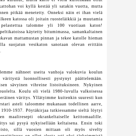
ttohan voi kyllä kestää yli satakin vuotta, mutta
ennen pitkää menetetty. Onneksi näin ei ihan vielä
lkeen katossa oli joitain ruosteläikkiä ja muutamia
pelastettua talomme yli 100 vuotiaan katon!
 peltikatoissa käytetty bitumimassa, samankaltainen
ukavan mattamustan pinnan ja tekee katolle hieman
lla suojatun vesikaton sanotaan olevan erittäin
.
 Olemme nähneet useita vanhoja valokuvia koulun
 väritystä luonnollisesti pystynyt päättelemään.
isen sävyinen vihreine listoituksineen. Nykyinen
puolelta. Koulu oli vielä 1980-luvulla valkoisessa
uperäinen väritys. Yllätyimme kuitenkin suuresti kun
stari asteli taloomme mukanaan todellinen aarre,
 1910-1937. Pöytäkirjaa tutkiessamme sieltä löytyi
 maaliresepti okrankeltaiselle keittomaalille.
tys sai pysyä nykyisellään keltaisena. Ensin toki
isto, sillä vuosien mittaan oli myös sivelty
engittävyys on ollut alusta asti yksi tärkeimmistä