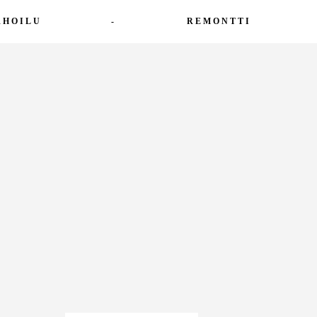
RHOILU
-
REMONTTI