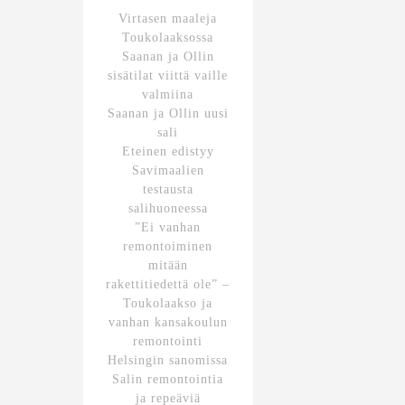
Virtasen maaleja
Toukolaaksossa
Saanan ja Ollin
sisätilat viittä vaille
valmiina
Saanan ja Ollin uusi
sali
Eteinen edistyy
Savimaalien
testausta
salihuoneessa
”Ei vanhan
remontoiminen
mitään
rakettitiedettä ole” –
Toukolaakso ja
vanhan kansakoulun
remontointi
Helsingin sanomissa
Salin remontointia
ja repeäviä