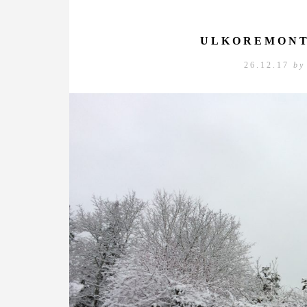
ULKOREMONT
26.12.17
by