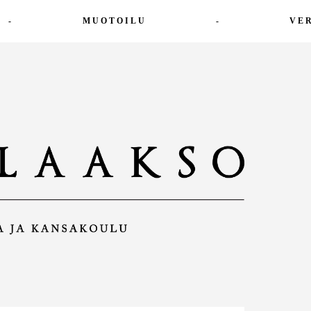
-
MUOTOILU
-
VE