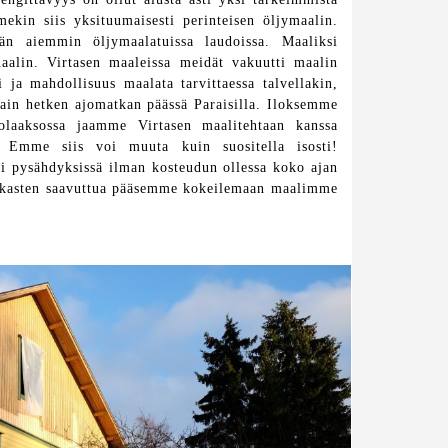
ekin siis yksituumaisesti perinteisen öljymaalin.
än aiemmin öljymaalatuissa laudoissa. Maaliksi
aalin. Virtasen maaleissa meidät vakuutti maalin
 ja mahdollisuus maalata tarvittaessa talvellakin,
 vain hetken ajomatkan päässä Paraisilla. Iloksemme
laaksossa jaamme Virtasen maalitehtaan kanssa
. Emme siis voi muuta kuin suositella isosti!
i pysähdyksissä ilman kosteudun ollessa koko ajan
pakkasten saavuttua pääsemme kokeilemaan maalimme