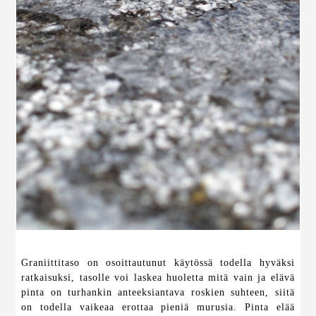
Graniittitaso on osoittautunut käytössä todella hyväksi
ratkaisuksi, tasolle voi laskea huoletta mitä vain ja elävä
pinta on turhankin anteeksiantava roskien suhteen, siitä
on todella vaikeaa erottaa pieniä murusia. Pinta elää