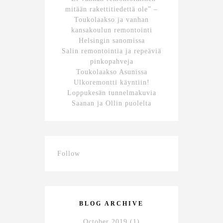
mitään rakettitiedettä ole” –
Toukolaakso ja vanhan
kansakoulun remontointi
Helsingin sanomissa
Salin remontointia ja repeäviä
pinkopahveja
Toukolaakso Asunissa
Ulkoremontti käyntiin!
Loppukesän tunnelmakuvia
Saanan ja Ollin puolelta
Follow
BLOG ARCHIVE
October 2019
(1)