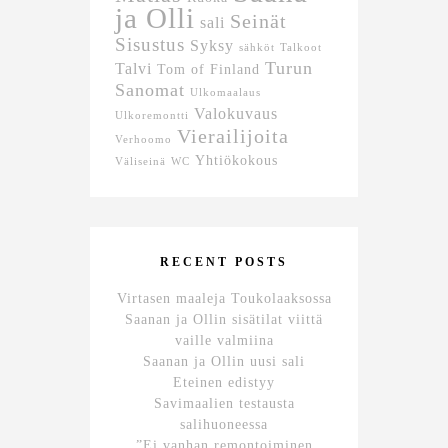
ja Olli
Seinät
sali
Sisustus
Syksy
sähköt
Talkoot
Turun
Talvi
Tom of Finland
Sanomat
Ulkomaalaus
Valokuvaus
Ulkoremontti
Vierailijoita
Verhoomo
Yhtiökokous
Väliseinä
WC
RECENT POSTS
Virtasen maaleja Toukolaaksossa
Saanan ja Ollin sisätilat viittä
vaille valmiina
Saanan ja Ollin uusi sali
Eteinen edistyy
Savimaalien testausta
salihuoneessa
”Ei vanhan remontoiminen