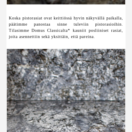
Koska pistorasiat ovat keittiössä hyvin näkyvällä paikalla,
päätimme panostaa sinne tuleviin pistorasioihin.
Tilasimme Domus Classicalta* kauniit posliiniset rasiat,
joita asennettiin sekä yksittäin, että pareina.