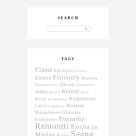
SEARCH
TAGS
Elämä
Entisöinti
Eristys
Fiilistely
Eteinen
Historia
Ikkunat
Huokolevytys
Inspiraatio
Keittiö
Juhlat
Kasvit
Kesä
Kylpyhuone
Kevät
Kirjallisuus
Maalaus
Lattia
Lämmitys
Makuuhuone
Olohuone
Puutarha
Pinkopahvi
Remontti
Rosita ja
Saana
Matias
Ruoka