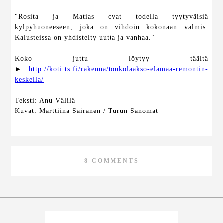
"Rosita ja Matias ovat todella tyytyväisiä
kylpyhuoneeseen, joka on vihdoin kokonaan valmis.
Kalusteissa on yhdistelty uutta ja vanhaa."
Koko juttu löytyy täältä
►
http://koti.ts.fi/rakenna/toukolaakso-elamaa-remontin-
keskella/
Teksti: Anu Välilä
Kuvat: Marttiina Sairanen / Turun Sanomat
8 COMMENTS