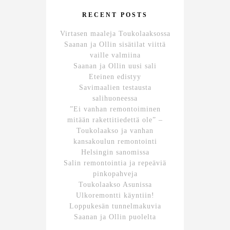
RECENT POSTS
Virtasen maaleja Toukolaaksossa
Saanan ja Ollin sisätilat viittä
vaille valmiina
Saanan ja Ollin uusi sali
Eteinen edistyy
Savimaalien testausta
salihuoneessa
”Ei vanhan remontoiminen
mitään rakettitiedettä ole” –
Toukolaakso ja vanhan
kansakoulun remontointi
Helsingin sanomissa
Salin remontointia ja repeäviä
pinkopahveja
Toukolaakso Asunissa
Ulkoremontti käyntiin!
Loppukesän tunnelmakuvia
Saanan ja Ollin puolelta