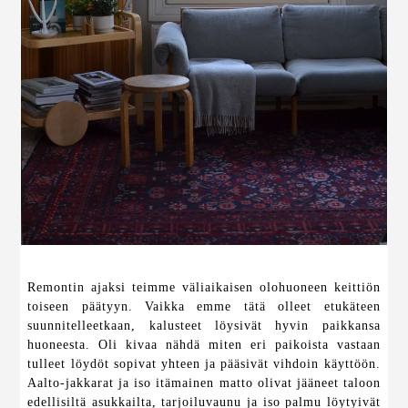
Remontin ajaksi teimme väliaikaisen olohuoneen keittiön
toiseen päätyyn. Vaikka emme tätä olleet etukäteen
suunnitelleetkaan, kalusteet löysivät hyvin paikkansa
huoneesta. Oli kivaa nähdä miten eri paikoista vastaan
tulleet löydöt sopivat yhteen ja pääsivät vihdoin käyttöön.
Aalto-jakkarat ja iso itämainen matto olivat jääneet taloon
edellisiltä asukkailta, tarjoiluvaunu ja iso palmu löytyivät