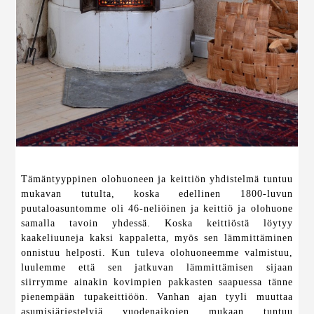
Tämäntyyppinen olohuoneen ja keittiön yhdistelmä tuntuu
mukavan tutulta, koska edellinen 1800-luvun
puutaloasuntomme oli 46-neliöinen ja keittiö ja olohuone
samalla tavoin yhdessä. Koska keittiöstä löytyy
kaakeliuuneja kaksi kappaletta, myös sen lämmittäminen
onnistuu helposti. Kun tuleva olohuoneemme valmistuu,
luulemme että sen jatkuvan lämmittämisen sijaan
siirrymme ainakin kovimpien pakkasten saapuessa tänne
pienempään tupakeittiöön. Vanhan ajan tyyli muuttaa
asumisjärjestelyjä vuodenaikojen mukaan tuntuu