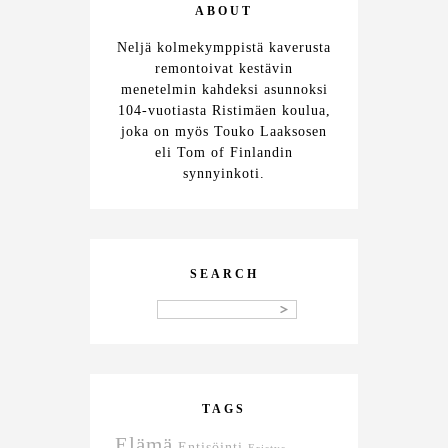
ABOUT
Neljä kolmekymppistä kaverusta
remontoivat kestävin
menetelmin kahdeksi asunnoksi
104-vuotiasta Ristimäen koulua,
joka on myös Touko Laaksosen
eli Tom of Finlandin
synnyinkoti.
SEARCH
TAGS
Elämä
Entisöinti