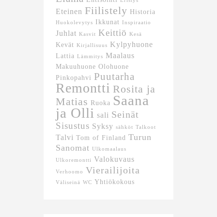
Eristys
Fiilistely
Eteinen
Historia
Ikkunat
Huokolevytys
Inspiraatio
Keittiö
Juhlat
Kasvit
Kesä
Kylpyhuone
Kevät
Kirjallisuus
Maalaus
Lattia
Lämmitys
Makuuhuone
Olohuone
Puutarha
Pinkopahvi
Remontti
Rosita ja
Saana
Matias
Ruoka
ja Olli
Seinät
sali
Sisustus
Syksy
sähköt
Talkoot
Turun
Talvi
Tom of Finland
Sanomat
Ulkomaalaus
Valokuvaus
Ulkoremontti
Vierailijoita
Verhoomo
Yhtiökokous
Väliseinä
WC