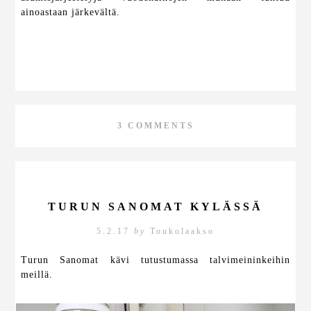
ainoastaan järkevältä.
3 COMMENTS
TURUN SANOMAT KYLÄSSÄ
5.2.17
by
Toukolaakso
Turun Sanomat kävi tutustumassa talvimeininkeihin
meillä.