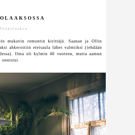
KOLAAKSOSSA
Toukolaakso
ös mukavin remontin kirittäjä. Saanan ja Ollin
aksi ahkeroitiin eteisaula lähes valmiiksi (tehdään
uudessa). Ilma oli kylmin 40 vuoteen, mutta aamun
n onnistui.