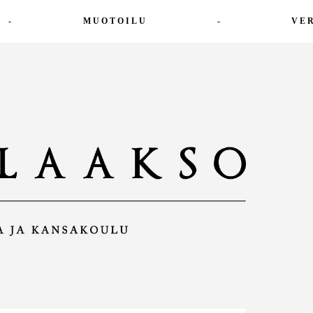
-
MUOTOILU
-
VE