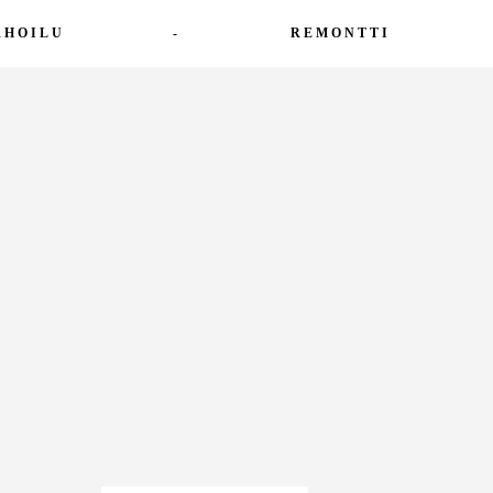
RHOILU
-
REMONTTI