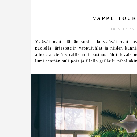
VAPPU TOU
10.5.17
by
Ystävät ovat elämän suola. Ja ystävät ovat my
puolella järjestettiin vappujuhlat ja niiden kunni
aiheesta vielä virallisempi postaus lähitulevais
lumi sentään suli pois ja illalla grillailu pihallaki