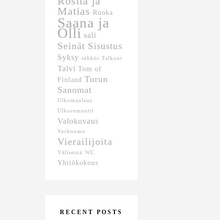
Rosita ja
Matias
Ruoka
Saana ja
Olli
sali
Seinät
Sisustus
Syksy
sähköt
Talkoot
Talvi
Tom of
Turun
Finland
Sanomat
Ulkomaalaus
Ulkoremontti
Valokuvaus
Verhoomo
Vierailijoita
Väliseinä
WC
Yhtiökokous
RECENT POSTS