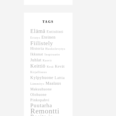
TAGS
Elämä
Entisöinti
Eteinen
Eristys
Fiilistely
Historia
Huokolevytys
Ikkunat
Inspiraatio
Juhlat
Kasvit
Keittiö
Kevät
Kesä
Kirjallisuus
Kylpyhuone
Lattia
Maalaus
Lämmitys
Makuuhuone
Olohuone
Pinkopahvi
Puutarha
Remontti