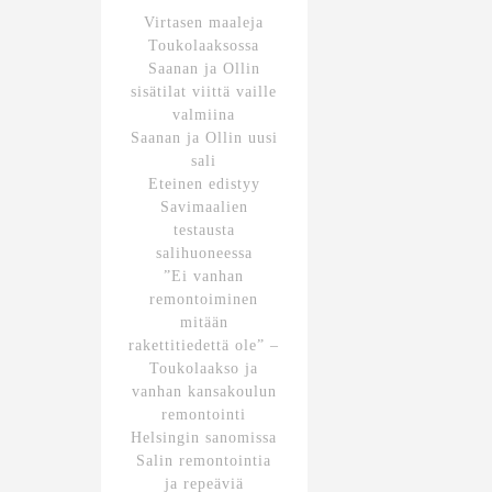
Virtasen maaleja
Toukolaaksossa
Saanan ja Ollin
sisätilat viittä vaille
valmiina
Saanan ja Ollin uusi
sali
Eteinen edistyy
Savimaalien
testausta
salihuoneessa
”Ei vanhan
remontoiminen
mitään
rakettitiedettä ole” –
Toukolaakso ja
vanhan kansakoulun
remontointi
Helsingin sanomissa
Salin remontointia
ja repeäviä