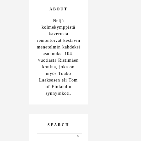
ABOUT
Neljä
kolmekymppistä
kaverusta
remontoivat kestävin
menetelmin kahdeksi
asunnoksi 104-
vuotiasta Ristimäen
koulua, joka on
myös Touko
Laaksosen eli Tom
of Finlandin
synnyinkoti.
SEARCH